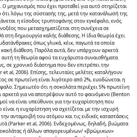
. Ο μηχανισμός που έχει προταθεί για αυτό στηρίζεται
 ότι λόγω της σύστασής της, μετά την κατανάλωσή της
άνεται η είσοδος τρυπτοφάνης στον εγκέφαλο, ενός
νοξέος που μετασχηματίζεται στη συνέχεια σε
 στη δημιουργία καλής διάθεσης. Η ίδια θεωρία έχει
 υδατάνθρακες όπως γλυκά, κέικ, παγωτά τα οποία
 κακή διάθεση. Παρόλα αυτά, δεν υπάρχουν αρκετά
ν αυτή τη θεωρία αφού τα ευχάριστα συναισθήματα
ς, σε χρονικό διάστημα που δεν επιτρέπει την
et al, 2006). Επίσης, τελευταίες μελέτες καταλήγουν
τος σε πρωτεΐνη είναι λιγότερο από 2%, ευοδώνεται η
φαλο. Σημειωτέο ότι η σοκολάτα περιέχει 5% πρωτεΐνη
ι αρκετά για να αποτρέψουν αυτό το φαινόμενο (Benton
σμοί να είναι υπεύθυνοι για την ευχαρίστηση που
 είναι η ευχαρίστηση να σχετίζεται με την ισχυρή
την ανταμοιβή του ατόμου και τις ειδικές καταστάσεις
τά (Parker et al, 2006). Ενδεχομένως, δηλαδή, βιώματα
 σοκολάτας ή άλλων απαγορευμένων/ «βρώμικων»