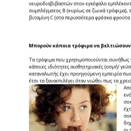
νευροδιαβιβαστών στον εγκέφαλο εμπλέκονται
συμπλέγματος Β (κυρίως σε ζωικά τρόφιμα), τ
βιταμίνη C (στα περισσότερα φρέσκα φρούτα κα
Μπορούν κάποια τρόφιμα να βελτιώσουν 
Τα τρόφιμα που χρησιμοποιούνται συνήθως 
κάποιες ιδιότητες αισθητηριακές (οσμή/ γεύση
καταναλωτής έχει προηγούμενη εμπειρία πως
έτσι τα ξαναεπιλέγει όταν νιώθει πως τα χρειάζ
Απ
ενό
σο
έχο
σοκ
δημ
οι