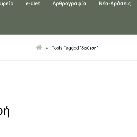
αφείο
e-diet
Αρθρογραφία
Νέα-Δράσεις
»
Posts Tagged "διάθεση"
φή