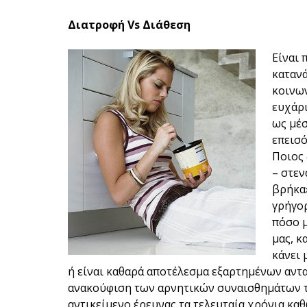
Διατροφή Vs Διάθεση
Είναι 
καταν
κοινων
ευχάρι
ως μέσ
επεισό
Ποιος 
– στεν
βρήκα»
γρήγορ
πόσο μ
μας, κ
κάνει
ή είναι καθαρά αποτέλεσμα εξαρτημένων αντ
ανακούφιση των αρνητικών συναισθημάτων το
αντικείμενο έρευνας τα τελευταία χρόνια κα