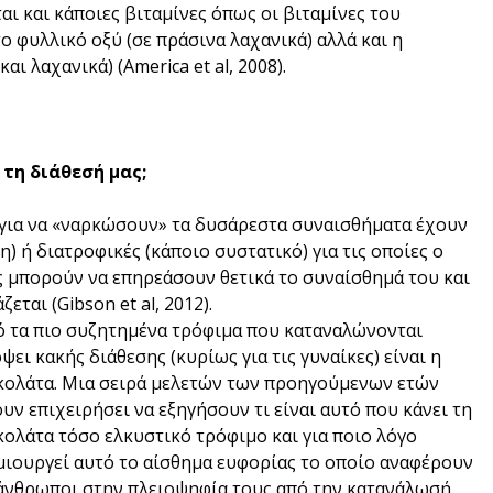
 και κάποιες βιταμίνες όπως οι βιταμίνες του
ο φυλλικό οξύ (σε πράσινα λαχανικά) αλλά και η
ι λαχανικά) (America et al, 2008).
τη διάθεσή μας;
για να «ναρκώσουν» τα δυσάρεστα συναισθήματα έχουν
) ή διατροφικές (κάποιο συστατικό) για τις οποίες ο
 μπορούν να επηρεάσουν θετικά το συναίσθημά του και
εται (Gibson et al, 2012).
ό τα πιο συζητημένα τρόφιμα που καταναλώνονται
ψει κακής διάθεσης (κυρίως για τις γυναίκες) είναι η
κολάτα. Μια σειρά μελετών των προηγούμενων ετών
υν επιχειρήσει να εξηγήσουν τι είναι αυτό που κάνει τη
ολάτα τόσο ελκυστικό τρόφιμο και για ποιο λόγο
ιουργεί αυτό το αίσθημα ευφορίας το οποίο αναφέρουν
 άνθρωποι στην πλειοψηφία τους από την κατανάλωσή