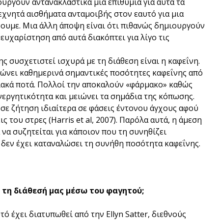
υργούν αντανακλαστικά μια επιθυμία για αυτά τα
χνητά αισθήματα ανταμοιβής στον εαυτό για μια
υμε. Μια άλλη άποψη είναι ότι πιθανώς δημιουργούν
ευχαρίστηση από αυτά διακόπτει για λίγο τις
ς συσχετιστεί ισχυρά με τη διάθεση είναι η καφεΐνη.
λώνει καθημερινά σημαντικές ποσότητες καφεΐνης από
ιακά ποτά. Πολλοί την αποκαλούν «φάρμακο» καθώς
νεργητικότητα και μειώνει τα σημάδια της κόπωσης.
 σε ζήτηση ιδιαίτερα σε φάσεις έντονου άγχους αφού
του στρες (Harris et al, 2007). Παρόλα αυτά, η άμεση
να συζητείται για κάποιον που τη συνηθίζει
α δεν έχει καταναλώσει τη συνήθη ποσότητα καφεΐνης.
 τη διάθεσή μας μέσω του φαγητού;
 έχει διατυπωθεί από την Ellyn Satter, διεθνούς