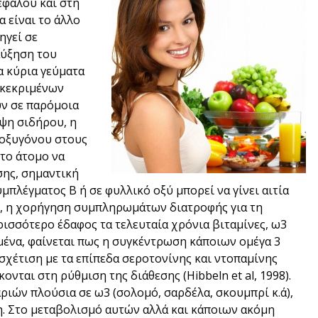
εφάλου και στη
 είναι το άλλο
ηγεί σε
αύξηση του
α κύρια γεύματα
γκεκριμένων
ν σε παρόμοια
ιψη σιδήρου, η
 οξυγόνου στους
 το άτομο να
σης, σημαντική
μπλέγματος Β ή σε φυλλικό οξύ μπορεί να γίνει αιτία
ε, η χορήγηση συμπληρωμάτων διατροφής για τη
ρισσότερο έδαφος τα τελευταία χρόνια βιταμίνες, ω3
ριμένα, φαίνεται πως η συγκέντρωση κάποιων ομέγα 3
σχέτιση με τα επίπεδα σεροτονίνης και ντοπαμίνης
νται στη ρύθμιση της διάθεσης (Hibbeln et al, 1998).
ιών πλούσια σε ω3 (σολομό, σαρδέλα, σκουμπρί κ.ά),
. Στο μεταβολισμό αυτών αλλά και κάποιων ακόμη