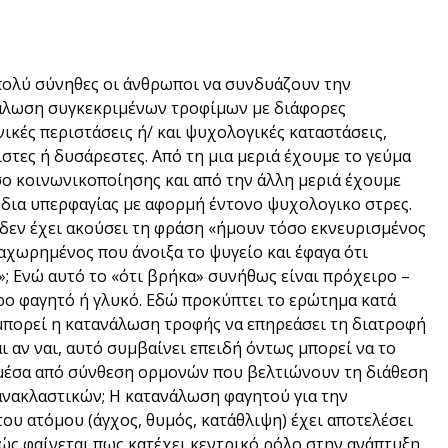
πολύ σύνηθες οι άνθρωποι να συνδυάζουν την
άλωση συγκεκριμένων τροφίμων με διάφορες
ικές περιστάσεις ή/ και ψυχολογικές καταστάσεις,
στες ή δυσάρεστες. Από τη μια μεριά έχουμε το γεύμα
ο κοινωνικοποίησης και από την άλλη μεριά έχουμε
δια υπερφαγίας με αφορμή έντονο ψυχολογικο στρες.
δεν έχει ακούσει τη φράση «ήμουν τόσο εκνευρισμένος
αχωρημένος που άνοιξα το ψυγείο και έφαγα ότι
; Ενώ αυτό το «ότι βρήκα» συνήθως είναι πρόχειρο –
ο φαγητό ή γλυκό. Εδώ προκύπτει το ερώτημα κατά
πορεί η κατανάλωση τροφής να επηρεάσει τη διατροφή
αι αν ναι, αυτό συμβαίνει επειδή όντως μπορεί να το
 μέσα από σύνθεση ορμονών που βελτιώνουν τη διάθεση
ανακλαστικών; Η κατανάλωση φαγητού για την
υ ατόμου (άγχος, θυμός, κατάθλιψη) έχει αποτελέσει
θώς φαίνεται πως κατέχει κεντρικό ρόλο στην ανάπτυξη