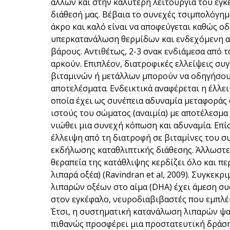
άλλων και στην καλύτερη λειτουργία του εγκ
διάθεσή μας. Βέβαια το συνεχές τσιμπολόγημα
άκρο και καλό είναι να αποφεύγεται καθώς οδ
υπερκατανάλωση θερμίδων και ενδεχόμενη 
βάρους. Αντιθέτως, 2-3 σνακ ενδιάμεσα από τ
αρκούν. Επιπλέον, διατροφικές ελλείψεις συ
βιταμινών ή μετάλλων μπορούν να οδηγήσου
αποτελέσματα. Ενδεικτικά αναφέρεται η έλλε
οποία έχει ως συνέπεια αδυναμία μεταφοράς
ιστούς του σώματος (αναιμία) με αποτέλεσμα
νιώθει μια συνεχή κόπωση και αδυναμία. Επί
έλλειψη από τη διατροφή σε βιταμίνες του συ
εκδήλωσης καταθλιπτικής διάθεσης. Άλλωστ
θεραπεία της κατάθλιψης κερδίζει όλο και πε
λιπαρά οξέα) (Ravindran et al, 2009). Συγκεκ
λιπαρών οξέων στο αίμα (DHA) έχει άμεση συ
στον εγκέφαλο, νευροδιαβιβαστές που εμπλέκο
Έτσι, η συστηματική κατανάλωση λιπαρών ψαρ
πιθανώς προσφέρει μια προστατευτική δράση